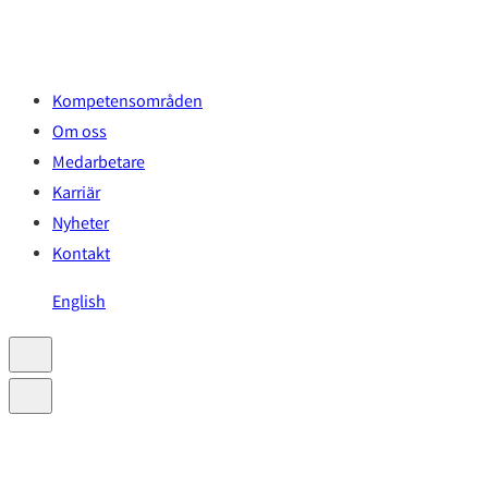
Hoppa
till
innehåll
Kompetensområden
Om oss
Medarbetare
Karriär
Nyheter
Kontakt
English