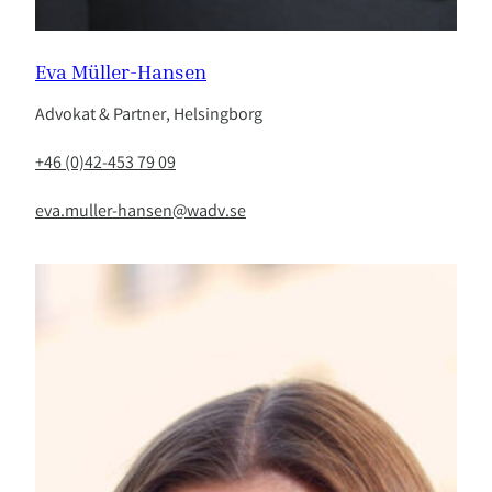
Eva Müller-Hansen
Advokat & Partner, Helsingborg
+46 (0)42-453 79 09
eva.muller-hansen@wadv.se