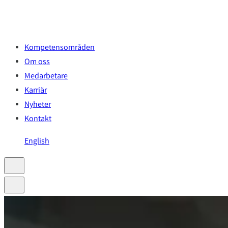
Hoppa
till
innehåll
Kompetensområden
Om oss
Medarbetare
Karriär
Nyheter
Kontakt
English