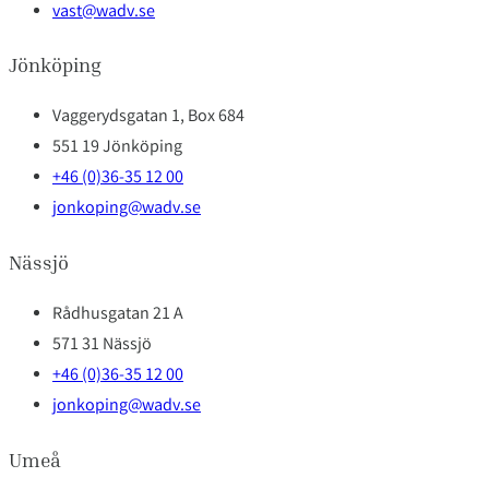
vast@wadv.se
Jönköping
Vaggerydsgatan 1, Box 684
551 19 Jönköping
+46 (0)36-35 12 00
jonkoping@wadv.se
Nässjö
Rådhusgatan 21 A
571 31 Nässjö
+46 (0)36-35 12 00
jonkoping@wadv.se
Umeå