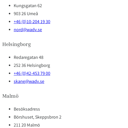
Kungsgatan 62
903 26 Umeå
+46 (0)10-204 19 30
nord@wadv.se
Helsingborg
Redaregatan 48
252 36 Helsingborg
+46 (0)42-453 79 00
skane@wadv.se
Malmö
Besöksadress
Börshuset, Skeppsbron 2
211 20 Malmö