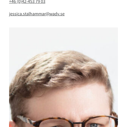
+46 (0)42-453 79 03
jessica.stalhammar@wadv.se