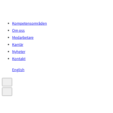
Hoppa
till
innehåll
Kompetensområden
Om oss
Medarbetare
Karriär
Nyheter
Kontakt
English