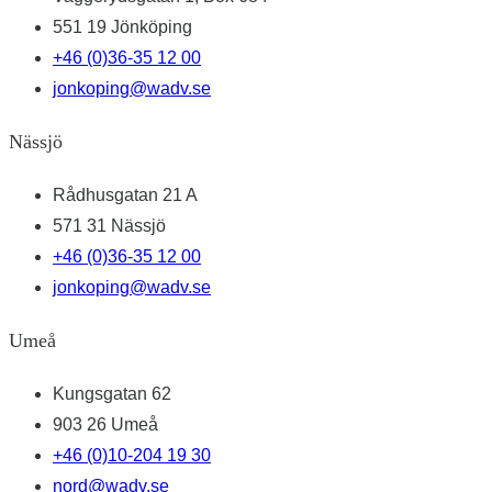
551 19 Jönköping
+46 (0)36-35 12 00
jonkoping@wadv.se
Nässjö
Rådhusgatan 21 A
571 31 Nässjö
+46 (0)36-35 12 00
jonkoping@wadv.se
Umeå
Kungsgatan 62
903 26 Umeå
+46 (0)10-204 19 30
nord@wadv.se