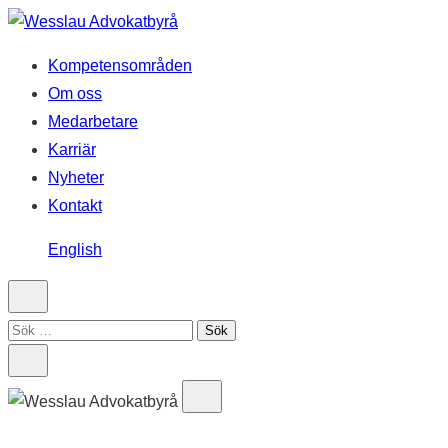
Hoppa
till
Kompetensområden
innehåll
Om oss
Medarbetare
Karriär
Nyheter
Kontakt
English
Sök
efter: