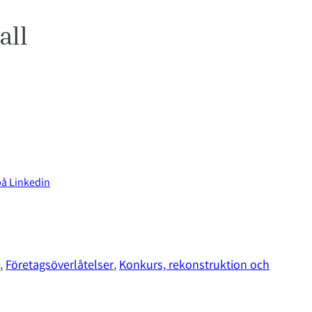
all
på Linkedin
, 
Företagsöverlåtelser
, 
Konkurs, rekonstruktion och