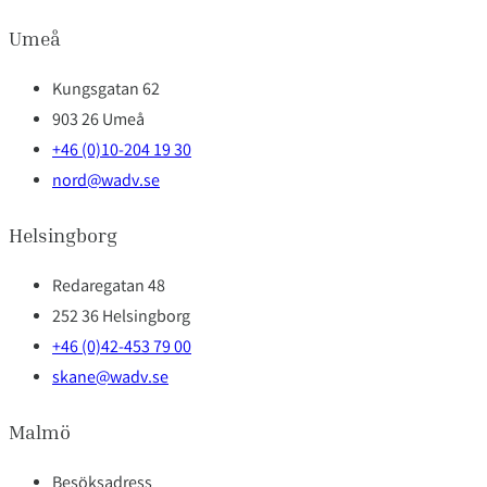
Umeå
Kungsgatan 62
903 26 Umeå
+46 (0)10-204 19 30
nord@wadv.se
Helsingborg
Redaregatan 48
252 36 Helsingborg
+46 (0)42-453 79 00
skane@wadv.se
Malmö
Besöksadress