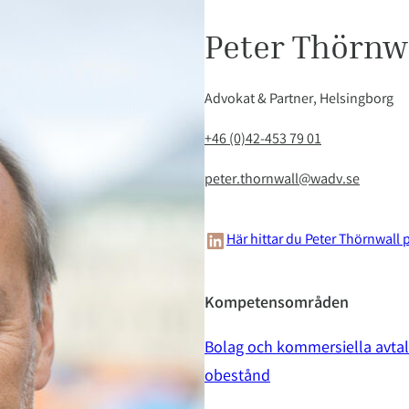
Peter Thörnw
Advokat & Partner, Helsingborg
+46 (0)42-453 79 01
peter.thornwall@wadv.se
LinkedIn
Här hittar du Peter Thörnwall 
Kompetensområden
Bolag och kommersiella avtal
obestånd