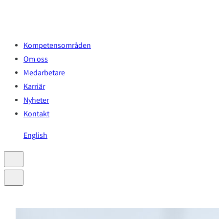
Hoppa
till
innehåll
Kompetensområden
Om oss
Medarbetare
Karriär
Nyheter
Kontakt
English