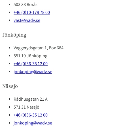
503 38 Borås
+46 (0)10-179 78 00
vast@wadv.se
Jönköping
Vaggerydsgatan 1, Box 684
551 19 Jönköping
+46 (0)36-35 12 00
jonkoping@wadv.se
Nässjö
Rådhusgatan 21 A
571 31 Nässjö
+46 (0)36-35 12 00
jonkoping@wadv.se