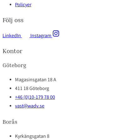
Policyer
Följ oss
LinkedIn
Instagram
Kontor
Göteborg
Magasinsgatan 18 A
411 18 Göteborg
+46 (0)10-179 78 00
vast@wadv.se
Borås
Kyrkängsgatan 8