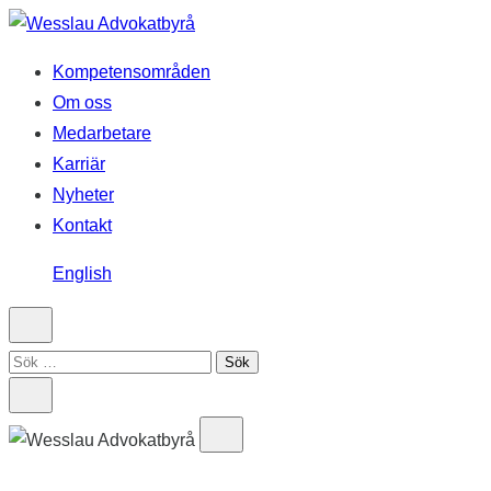
Hoppa
till
Kompetensområden
innehåll
Om oss
Medarbetare
Karriär
Nyheter
Kontakt
English
Sök
efter: