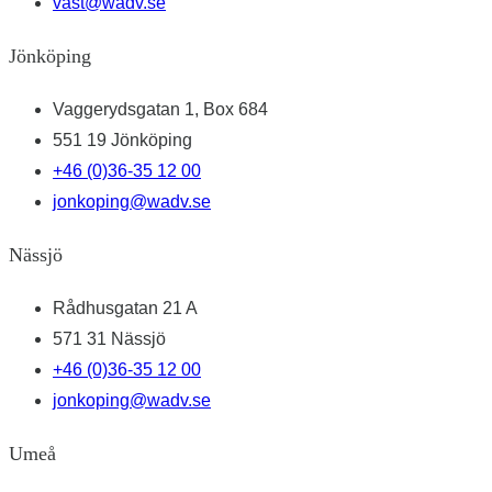
vast@wadv.se
Jönköping
Vaggerydsgatan 1, Box 684
551 19 Jönköping
+46 (0)36-35 12 00
jonkoping@wadv.se
Nässjö
Rådhusgatan 21 A
571 31 Nässjö
+46 (0)36-35 12 00
jonkoping@wadv.se
Umeå