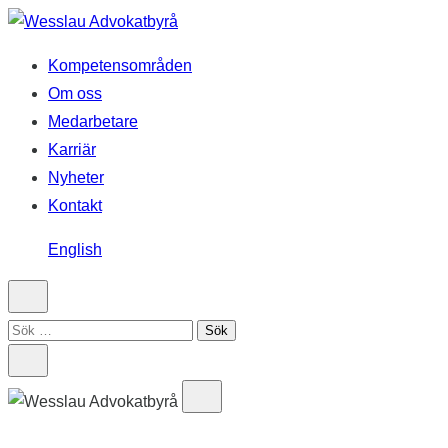
Hoppa
till
Kompetensområden
innehåll
Om oss
Medarbetare
Karriär
Nyheter
Kontakt
English
Sök
efter: