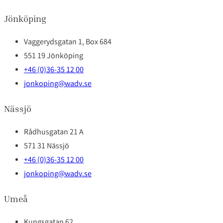
Jönköping
Vaggerydsgatan 1, Box 684
551 19 Jönköping
+46 (0)36-35 12 00
jonkoping@wadv.se
Nässjö
Rådhusgatan 21 A
571 31 Nässjö
+46 (0)36-35 12 00
jonkoping@wadv.se
Umeå
Kungsgatan 62