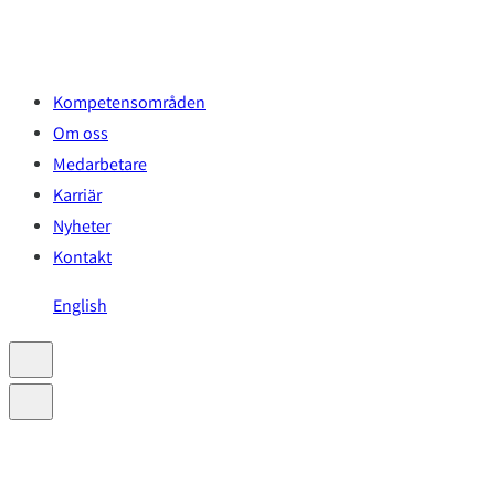
Hoppa
till
innehåll
Kompetensområden
Om oss
Medarbetare
Karriär
Nyheter
Kontakt
English