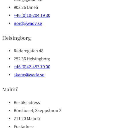
903 26 Umeå
+46 (0)10-204 19 30
nord@wadv.se
Helsingborg
Redaregatan 48
252 36 Helsingborg
+46 (0)42-453 79 00
skane@wadv.se
Malmö
Besöksadress
Börshuset, Skeppsbron 2
211 20 Malmö
Postadress