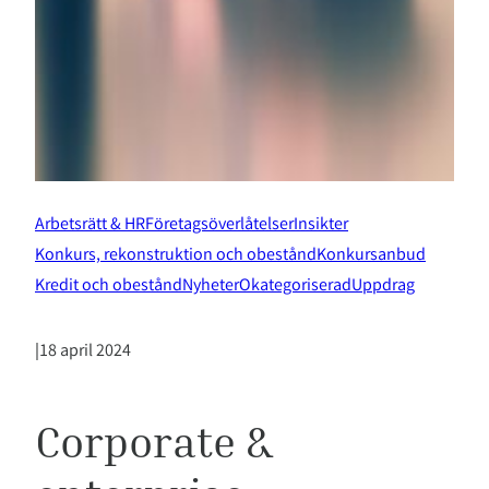
Arbetsrätt & HR
Företagsöverlåtelser
Insikter
Konkurs, rekonstruktion och obestånd
Konkursanbud
Kredit och obestånd
Nyheter
Okategoriserad
Uppdrag
|
18 april 2024
Corporate &