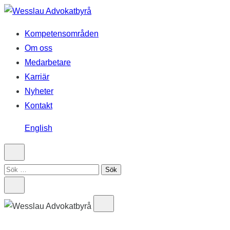
Hoppa
till
Kompetensområden
innehåll
Om oss
Medarbetare
Karriär
Nyheter
Kontakt
English
Sök
efter: