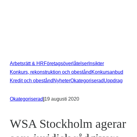
Arbetsrätt & HR
Företagsöverlåtelser
Insikter
Konkurs, rekonstruktion och obestånd
Konkursanbud
Kredit och obestånd
Nyheter
Okategoriserad
Uppdrag
Okategoriserad
|
19 augusti 2020
WSA Stockholm agerar