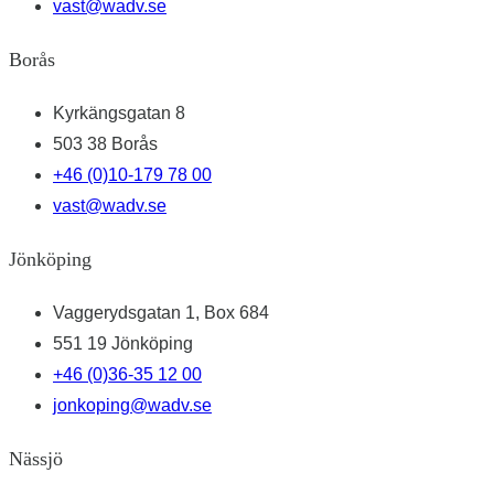
vast@wadv.se
Borås
Kyrkängsgatan 8
503 38 Borås
+46 (0)10-179 78 00
vast@wadv.se
Jönköping
Vaggerydsgatan 1, Box 684
551 19 Jönköping
+46 (0)36-35 12 00
jonkoping@wadv.se
Nässjö