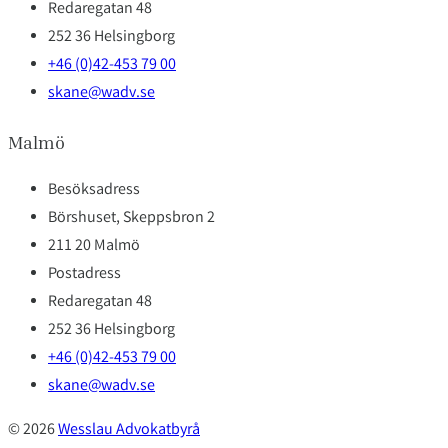
Redaregatan 48
252 36 Helsingborg
+46 (0)42-453 79 00
skane@wadv.se
Malmö
Besöksadress
Börshuset, Skeppsbron 2
211 20 Malmö
Postadress
Redaregatan 48
252 36 Helsingborg
+46 (0)42-453 79 00
skane@wadv.se
© 2026
Wesslau Advokatbyrå