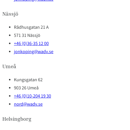
Nässjö
Rådhusgatan 21 A
571 31 Nässjö
+46 (0)36-35 12 00
jonkoping@wadv.se
Umeå
Kungsgatan 62
903 26 Umeå
+46 (0)10-204 19 30
nord@wadv.se
Helsingborg