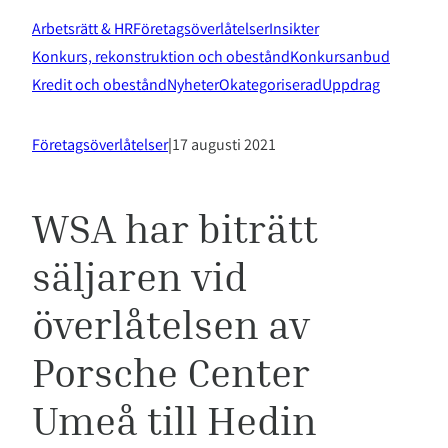
Arbetsrätt & HR
Företagsöverlåtelser
Insikter
Konkurs, rekonstruktion och obestånd
Konkursanbud
Kredit och obestånd
Nyheter
Okategoriserad
Uppdrag
Företagsöverlåtelser
|
17 augusti 2021
WSA har biträtt
säljaren vid
överlåtelsen av
Porsche Center
Umeå till Hedin