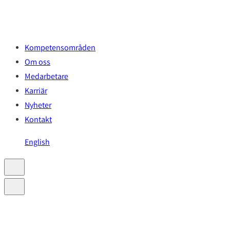
Hoppa
till
innehåll
Kompetensområden
Om oss
Medarbetare
Karriär
Nyheter
Kontakt
English