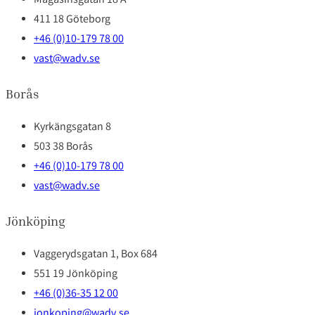
Magasinsgatan 18 A
411 18 Göteborg
+46 (0)10-179 78 00
vast@wadv.se
Borås
Kyrkängsgatan 8
503 38 Borås
+46 (0)10-179 78 00
vast@wadv.se
Jönköping
Vaggerydsgatan 1, Box 684
551 19 Jönköping
+46 (0)36-35 12 00
jonkoping@wadv.se