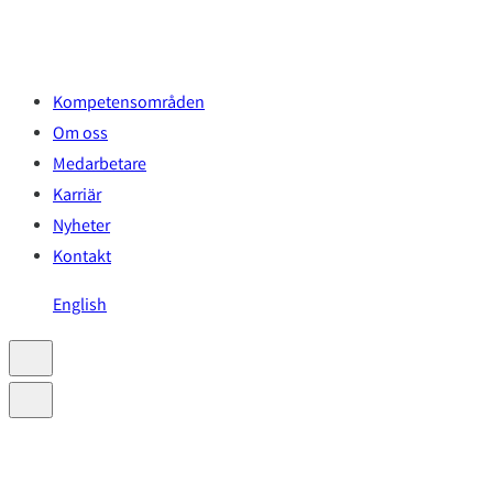
Hoppa
till
innehåll
Kompetensområden
Om oss
Medarbetare
Karriär
Nyheter
Kontakt
English