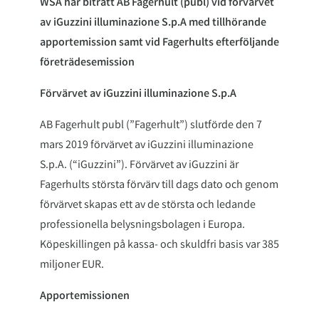
WSA har biträtt AB Fagerhult (publ) vid förvärvet
av iGuzzini illuminazione S.p.A med tillhörande
apportemission samt vid Fagerhults efterföljande
företrädesemission
Förvärvet av iGuzzini illuminazione S.p.A
AB Fagerhult publ (”Fagerhult”) slutförde den 7
mars 2019 förvärvet av iGuzzini illuminazione
S.p.A. (“iGuzzini”). Förvärvet av iGuzzini är
Fagerhults största förvärv till dags dato och genom
förvärvet skapas ett av de största och ledande
professionella belysningsbolagen i Europa.
Köpeskillingen på kassa- och skuldfri basis var 385
miljoner EUR.
Apportemissionen