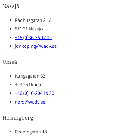
Nässjö
Rådhusgatan 21 A
571 31 Nässjö
+46 (0)36-35 12 00
jonkoping@wadv.se
Umeå
Kungsgatan 62
903 26 Umeå
+46 (0)10-204 19 30
nord@wadv.se
Helsingborg
Redaregatan 48