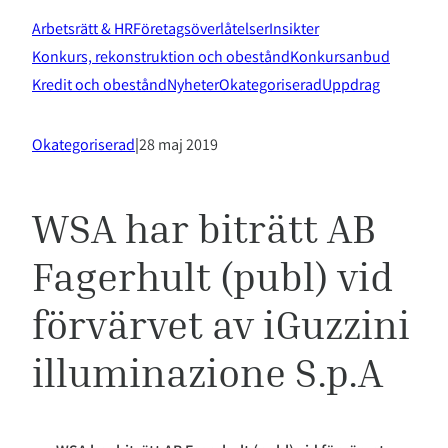
Arbetsrätt & HR
Företagsöverlåtelser
Insikter
Konkurs, rekonstruktion och obestånd
Konkursanbud
Kredit och obestånd
Nyheter
Okategoriserad
Uppdrag
Okategoriserad
|
28 maj 2019
WSA har biträtt AB
Fagerhult (publ) vid
förvärvet av iGuzzini
illuminazione S.p.A