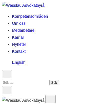
Hoppa
till
Kompetensområden
innehåll
Om oss
Medarbetare
Karriär
Nyheter
Kontakt
English
Sök
efter: