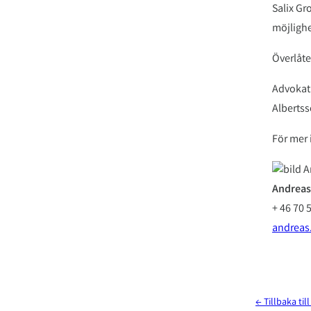
Salix Gr
möjlighe
Överlåte
Advokat
Albertss
För mer 
Andreas
+ 46 70 
andreas
← Tillbaka til