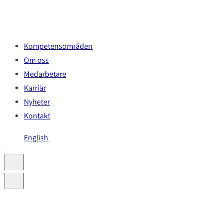
Hoppa
till
innehåll
Kompetensområden
Om oss
Medarbetare
Karriär
Nyheter
Kontakt
English