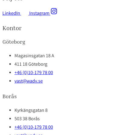
LinkedIn
Instagram
Kontor
Göteborg
Magasinsgatan 18 A
411 18 Göteborg
+46 (0)10-179 78 00
vast@wadv.se
Borås
Kyrkängsgatan 8
503 38 Borås
+46 (0)10-179 78 00