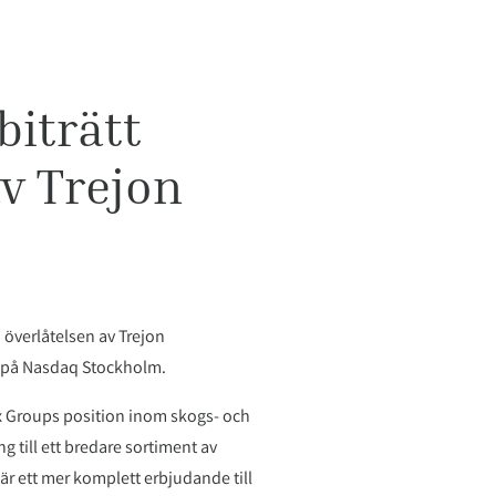
biträtt
av Trejon
 överlåtelsen av Trejon
at på Nasdaq Stockholm.
ix Groups position inom skogs- och
 till ett bredare sortiment av
r ett mer komplett erbjudande till