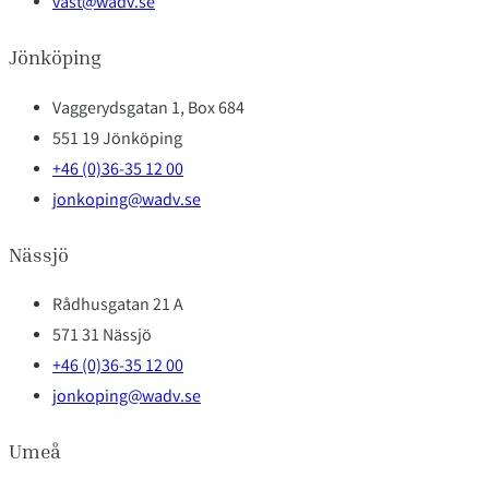
vast@wadv.se
Jönköping
Vaggerydsgatan 1, Box 684
551 19 Jönköping
+46 (0)36-35 12 00
jonkoping@wadv.se
Nässjö
Rådhusgatan 21 A
571 31 Nässjö
+46 (0)36-35 12 00
jonkoping@wadv.se
Umeå