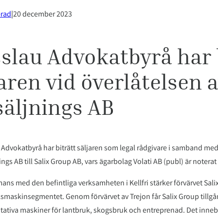
erad
|
20 december 2023
slau Advokatbyrå har 
aren vid överlåtelsen 
säljnings AB
Advokatbyrå har biträtt säljaren som legal rådgivare i samband med
ings AB till Salix Group AB, vars ägarbolag Volati AB (publ) är noter
ans med den befintliga verksamheten i Kellfri stärker förvärvet Sal
smaskinsegmentet. Genom förvärvet av Trejon får Salix Group tillgång
tativa maskiner för lantbruk, skogsbruk och entreprenad. Det innebä