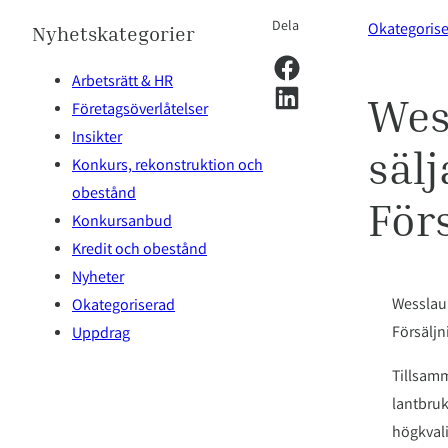
Dela
Okategoris
Nyhetskategorier
Dela på Facebook
Arbetsrätt & HR
Dela på LinkedIn
Wes
Företagsöverlåtelser
Insikter
sälj
Konkurs, rekonstruktion och
obestånd
För
Konkursanbud
Kredit och obestånd
Nyheter
Wesslau 
Okategoriserad
Försäljn
Uppdrag
Tillsamm
lantbruk
högkvali