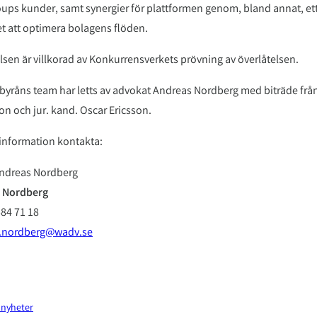
oups kunder, samt synergier för plattformen genom, bland annat, ett
t att optimera bolagens flöden.
lsen är villkorad av Konkurrensverkets prövning av överlåtelsen.
byråns team har letts av advokat Andreas Nordberg med biträde fr
on och jur. kand. Oscar Ericsson.
information kontakta:
 Nordberg
584 71 18
.nordberg@wadv.se
l nyheter