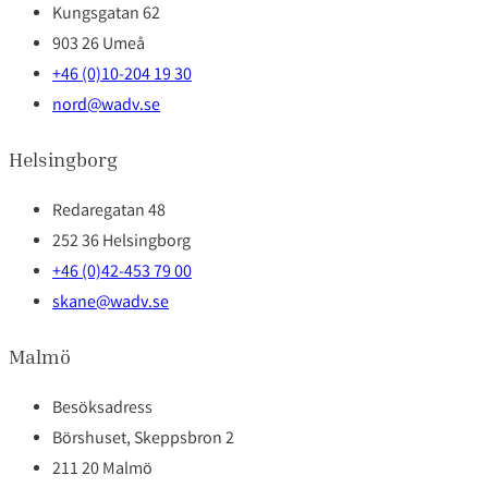
Kungsgatan 62
903 26 Umeå
+46 (0)10-204 19 30
nord@wadv.se
Helsingborg
Redaregatan 48
252 36 Helsingborg
+46 (0)42-453 79 00
skane@wadv.se
Malmö
Besöksadress
Börshuset, Skeppsbron 2
211 20 Malmö