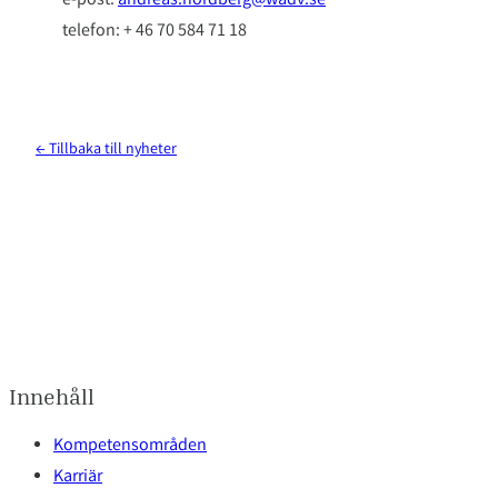
e-post:
andreas.nordberg@wadv.se
telefon: + 46 70 584 71 18
← Tillbaka till nyheter
Innehåll
Kompetensområden
Karriär