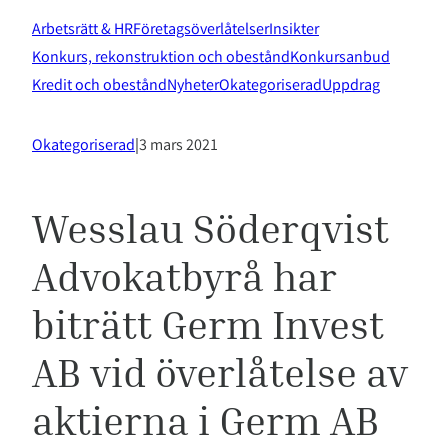
Arbetsrätt & HR
Företagsöverlåtelser
Insikter
Konkurs, rekonstruktion och obestånd
Konkursanbud
Kredit och obestånd
Nyheter
Okategoriserad
Uppdrag
Okategoriserad
|
3 mars 2021
Wesslau Söderqvist
Advokatbyrå har
biträtt Germ Invest
AB vid överlåtelse av
aktierna i Germ AB