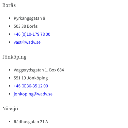
Borås
Kyrkängsgatan 8
503 38 Borås
+46 (0)10-179 78 00
vast@wadv.se
Jönköping
Vaggerydsgatan 1, Box 684
551 19 Jönköping
+46 (0)36-35 12 00
jonkoping@wadv.se
Nässjö
Rådhusgatan 21 A