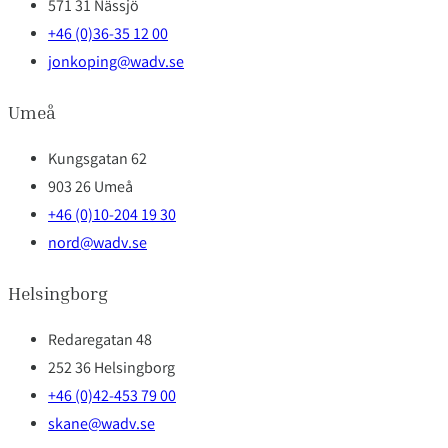
571 31 Nässjö
+46 (0)36-35 12 00
jonkoping@wadv.se
Umeå
Kungsgatan 62
903 26 Umeå
+46 (0)10-204 19 30
nord@wadv.se
Helsingborg
Redaregatan 48
252 36 Helsingborg
+46 (0)42-453 79 00
skane@wadv.se