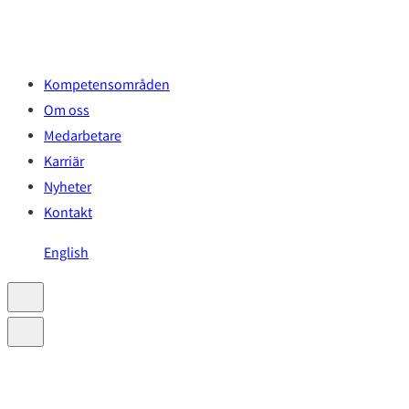
Hoppa
till
innehåll
Kompetensområden
Om oss
Medarbetare
Karriär
Nyheter
Kontakt
English