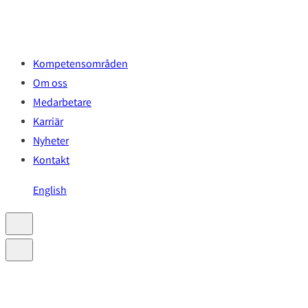
Hoppa
till
innehåll
Kompetensområden
Om oss
Medarbetare
Karriär
Nyheter
Kontakt
English