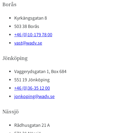
Borås
Kyrkängsgatan 8
503 38 Borås
+46 (0)10-179 78 00
vast@wadv.se
Jönköping
Vaggerydsgatan 1, Box 684
551 19 Jönköping
+46 (0)36-35 12 00
jonkoping@wadv.se
Nässjö
Rådhusgatan 21 A