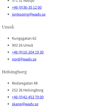
571 31 Nässjö
+46 (0)36-35 12 00
jonkoping@wadv.se
Umeå
Kungsgatan 62
903 26 Umeå
+46 (0)10-204 19 30
nord@wadv.se
Helsingborg
Redaregatan 48
252 36 Helsingborg
+46 (0)42-453 79 00
skane@wadv.se