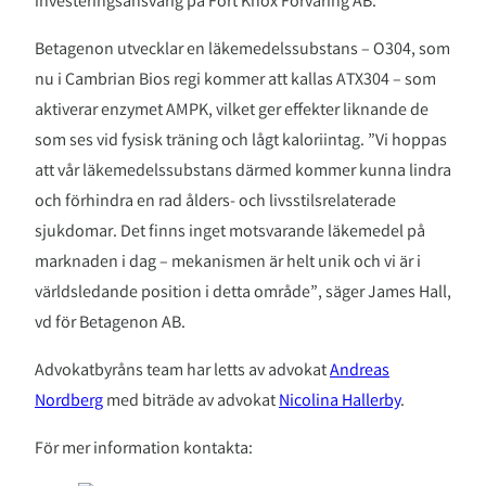
investeringsansvarig på Fort Knox Förvaring AB.
Betagenon utvecklar en läkemedelssubstans – O304, som
nu i Cambrian Bios regi kommer att kallas ATX304 – som
aktiverar enzymet AMPK, vilket ger effekter liknande de
som ses vid fysisk träning och lågt kaloriintag. ”Vi hoppas
att vår läkemedelssubstans därmed kommer kunna lindra
och förhindra en rad ålders- och livsstilsrelaterade
sjukdomar. Det finns inget motsvarande läkemedel på
marknaden i dag – mekanismen är helt unik och vi är i
världsledande position i detta område”, säger James Hall,
vd för Betagenon AB.
Advokatbyråns team har letts av advokat
Andreas
Nordberg
med biträde av advokat
Nicolina Hallerby
.
För mer information kontakta: