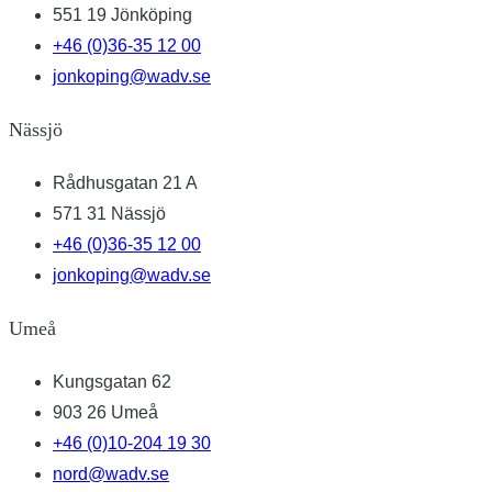
551 19 Jönköping
+46 (0)36-35 12 00
jonkoping@wadv.se
Nässjö
Rådhusgatan 21 A
571 31 Nässjö
+46 (0)36-35 12 00
jonkoping@wadv.se
Umeå
Kungsgatan 62
903 26 Umeå
+46 (0)10-204 19 30
nord@wadv.se