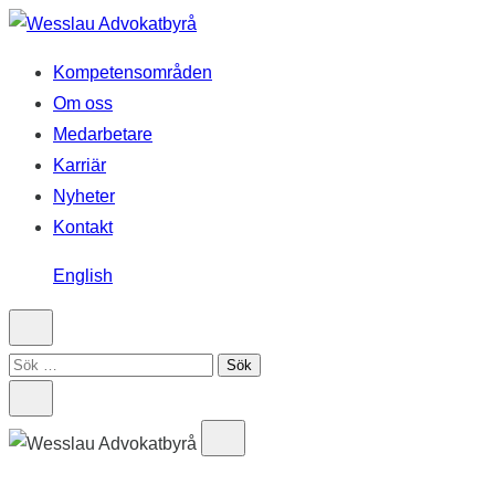
Hoppa
till
Kompetensområden
innehåll
Om oss
Medarbetare
Karriär
Nyheter
Kontakt
English
Sök
efter: