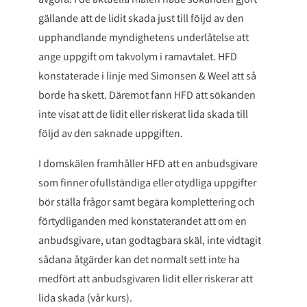
avgöra. I de aktuella målen hade sökanden gjort
gällande att de lidit skada just till följd av den
upphandlande myndighetens underlåtelse att
ange uppgift om takvolym i ramavtalet. HFD
konstaterade i linje med Simonsen & Weel att så
borde ha skett. Däremot fann HFD att sökanden
inte visat att de lidit eller riskerat lida skada till
följd av den saknade uppgiften.
I domskälen framhåller HFD att en anbudsgivare
som finner ofullständiga eller otydliga uppgifter
bör ställa frågor samt begära komplettering och
förtydliganden med konstaterandet att om en
anbudsgivare, utan godtagbara skäl, inte vidtagit
sådana åtgärder kan det normalt sett inte ha
medfört att anbudsgivaren lidit eller riskerar att
lida skada (vår kurs).