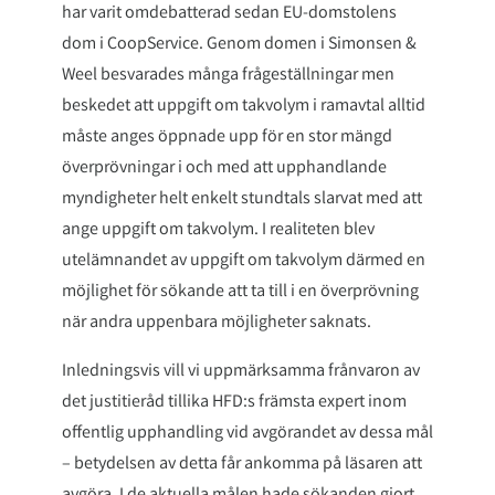
har varit omdebatterad sedan EU-domstolens
dom i CoopService. Genom domen i Simonsen &
Weel besvarades många frågeställningar men
beskedet att uppgift om takvolym i ramavtal alltid
måste anges öppnade upp för en stor mängd
överprövningar i och med att upphandlande
myndigheter helt enkelt stundtals slarvat med att
ange uppgift om takvolym. I realiteten blev
utelämnandet av uppgift om takvolym därmed en
möjlighet för sökande att ta till i en överprövning
när andra uppenbara möjligheter saknats.
Inledningsvis vill vi uppmärksamma frånvaron av
det justitieråd tillika HFD:s främsta expert inom
offentlig upphandling vid avgörandet av dessa mål
– betydelsen av detta får ankomma på läsaren att