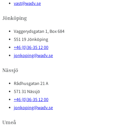
vast@wadv.se
Jönköping
Vaggerydsgatan 1, Box 684
551 19 Jönköping
+46 (0)36-35 12 00
jonkoping@wadv.se
Nässjö
Rådhusgatan 21 A
571 31 Nässjö
+46 (0)36-35 12 00
jonkoping@wadv.se
Umeå