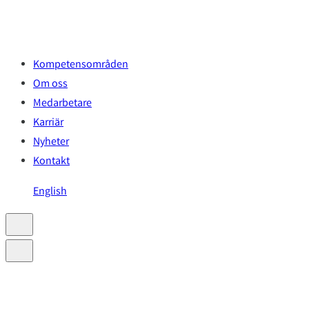
Hoppa
till
innehåll
Kompetensområden
Om oss
Medarbetare
Karriär
Nyheter
Kontakt
English