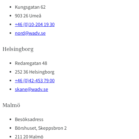
Kungsgatan 62
903 26 Umeå
+46 (0)10-204 19 30
nord@wadv.se
Helsingborg
Redaregatan 48
252 36 Helsingborg
+46 (0)42-453 79 00
skane@wadv.se
Malmö
Besöksadress
Börshuset, Skeppsbron 2
211 20 Malmö