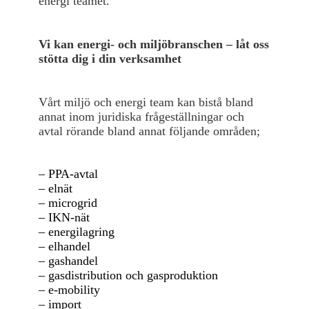
energi teamet.
Vi kan energi- och miljöbranschen – låt oss
stötta dig i din verksamhet
Vårt miljö och energi team kan bistå bland
annat inom juridiska frågeställningar och
avtal rörande bland annat följande områden;
– PPA-avtal
– elnät
– microgrid
– IKN-nät
– energilagring
– elhandel
– gashandel
– gasdistribution och gasproduktion
– e-mobility
– import