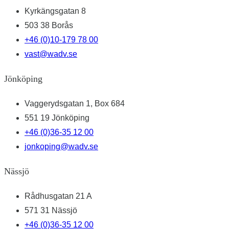
Kyrkängsgatan 8
503 38 Borås
+46 (0)10-179 78 00
vast@wadv.se
Jönköping
Vaggerydsgatan 1, Box 684
551 19 Jönköping
+46 (0)36-35 12 00
jonkoping@wadv.se
Nässjö
Rådhusgatan 21 A
571 31 Nässjö
+46 (0)36-35 12 00