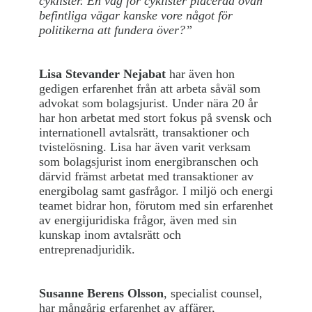
cyklister. En väg för cyklister placerad ovan
befintliga vägar kanske vore något för
politikerna att fundera över?”
Lisa Stevander Nejabat
har även hon
gedigen erfarenhet från att arbeta såväl som
advokat som bolagsjurist. Under nära 20 år
har hon arbetat med stort fokus på svensk och
internationell avtalsrätt, transaktioner och
tvistelösning. Lisa har även varit verksam
som bolagsjurist inom energibranschen och
därvid främst arbetat med transaktioner av
energibolag samt gasfrågor. I miljö och energi
teamet bidrar hon, förutom med sin erfarenhet
av energijuridiska frågor, även med sin
kunskap inom avtalsrätt och
entreprenadjuridik.
Susanne Berens Olsson
, specialist counsel,
har mångårig erfarenhet av affärer,