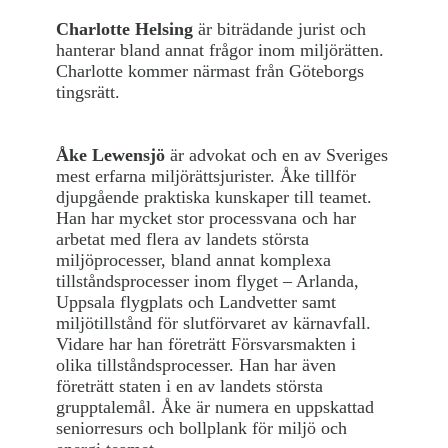
Charlotte Helsing
är biträdande jurist och
hanterar bland annat frågor inom miljörätten.
Charlotte kommer närmast från Göteborgs
tingsrätt.
Åke Lewensjö
är advokat och en av Sveriges
mest erfarna miljörättsjurister. Åke tillför
djupgående praktiska kunskaper till teamet.
Han har mycket stor processvana och har
arbetat med flera av landets största
miljöprocesser, bland annat komplexa
tillståndsprocesser inom flyget – Arlanda,
Uppsala flygplats och Landvetter samt
miljötillstånd för slutförvaret av kärnavfall.
Vidare har han företrätt Försvarsmakten i
olika tillståndsprocesser. Han har även
företrätt staten i en av landets största
grupptalemål. Åke är numera en uppskattad
seniorresurs och bollplank för miljö och