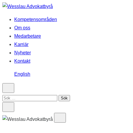
Hoppa
till
Kompetensområden
innehåll
Om oss
Medarbetare
Karriär
Nyheter
Kontakt
English
Sök
efter: