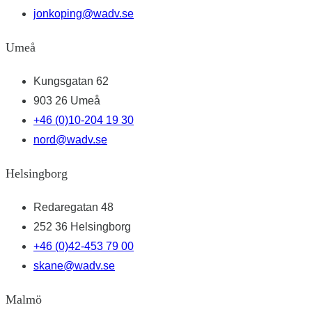
jonkoping@wadv.se
Umeå
Kungsgatan 62
903 26 Umeå
+46 (0)10-204 19 30
nord@wadv.se
Helsingborg
Redaregatan 48
252 36 Helsingborg
+46 (0)42-453 79 00
skane@wadv.se
Malmö