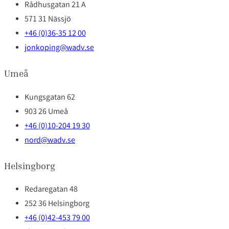
Rådhusgatan 21 A
571 31 Nässjö
+46 (0)36-35 12 00
jonkoping@wadv.se
Umeå
Kungsgatan 62
903 26 Umeå
+46 (0)10-204 19 30
nord@wadv.se
Helsingborg
Redaregatan 48
252 36 Helsingborg
+46 (0)42-453 79 00