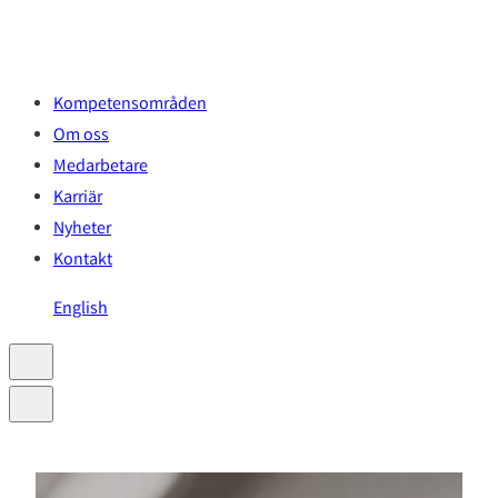
Hoppa
till
innehåll
Kompetensområden
Om oss
Medarbetare
Karriär
Nyheter
Kontakt
English