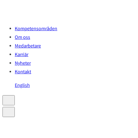
Hoppa
till
innehåll
Kompetensområden
Om oss
Medarbetare
Karriär
Nyheter
Kontakt
English