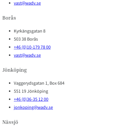
vast@wadv.se
Borås
Kyrkängsgatan 8
503 38 Borås
+46 (0)10-179 78 00
vast@wadv.se
Jönköping
Vaggerydsgatan 1, Box 684
551 19 Jönköping
+46 (0)36-35 12 00
jonkoping@wadv.se
Nässjö