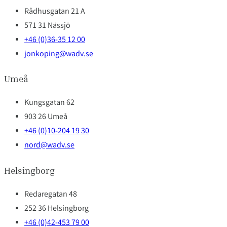
Rådhusgatan 21 A
571 31 Nässjö
+46 (0)36-35 12 00
jonkoping@wadv.se
Umeå
Kungsgatan 62
903 26 Umeå
+46 (0)10-204 19 30
nord@wadv.se
Helsingborg
Redaregatan 48
252 36 Helsingborg
+46 (0)42-453 79 00