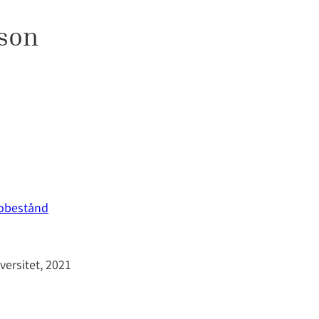
son
 obestånd
ersitet, 2021