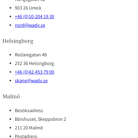
903 26 Umeå
+46 (0)10-204 19 30
nord@wadv.se
Helsingborg
Redaregatan 48
252 36 Helsingborg
+46 (0)42-453 79 00
skane@wadv.se
Malmö
Besöksadress
Börshuset, Skeppsbron 2
211 20 Malmö
Postadress