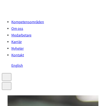
Hoppa
till
innehåll
Kompetensområden
Om oss
Medarbetare
Karriär
Nyheter
Kontakt
English