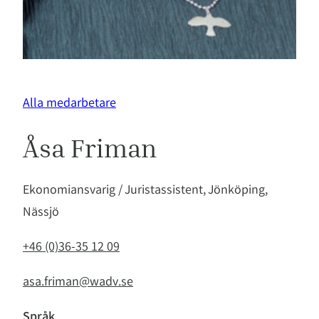
Alla medarbetare
Åsa Friman
Ekonomiansvarig / Juristassistent, Jönköping,
Nässjö
+46 (0)36-35 12 09
asa.friman@wadv.se
Språk