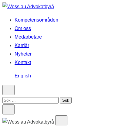
Hoppa
till
Kompetensområden
innehåll
Om oss
Medarbetare
Karriär
Nyheter
Kontakt
English
Sök
efter: