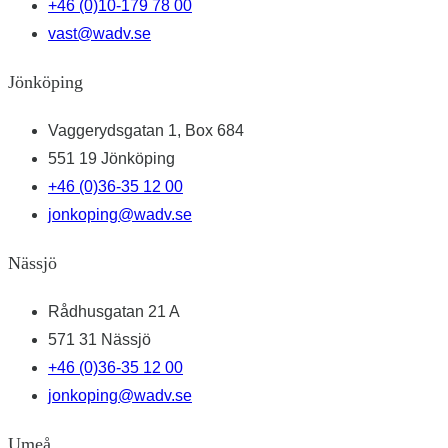
+46 (0)10-179 78 00
vast@wadv.se
Jönköping
Vaggerydsgatan 1, Box 684
551 19 Jönköping
+46 (0)36-35 12 00
jonkoping@wadv.se
Nässjö
Rådhusgatan 21 A
571 31 Nässjö
+46 (0)36-35 12 00
jonkoping@wadv.se
Umeå