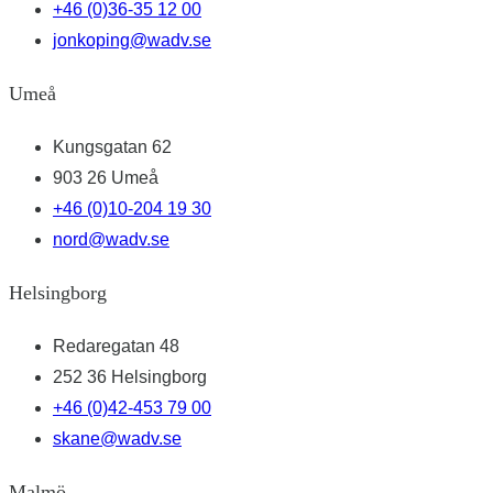
+46 (0)36-35 12 00
jonkoping@wadv.se
Umeå
Kungsgatan 62
903 26 Umeå
+46 (0)10-204 19 30
nord@wadv.se
Helsingborg
Redaregatan 48
252 36 Helsingborg
+46 (0)42-453 79 00
skane@wadv.se
Malmö