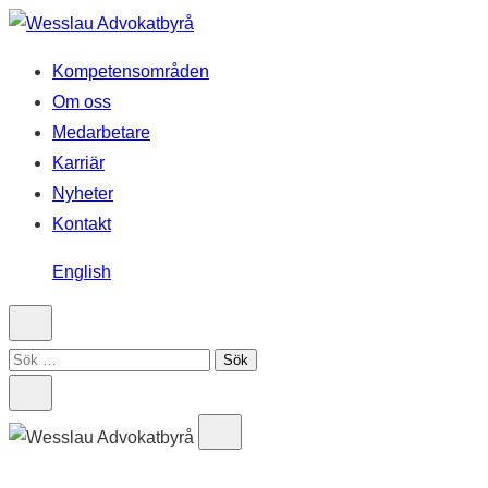
Hoppa
till
Kompetensområden
innehåll
Om oss
Medarbetare
Karriär
Nyheter
Kontakt
English
Sök
efter: