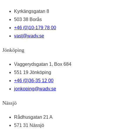
Kyrkängsgatan 8
503 38 Borås
+46 (0)10-179 78 00
vast@wadv.se
Jönköping
Vaggerydsgatan 1, Box 684
551 19 Jönköping
+46 (0)36-35 12 00
jonkoping@wadv.se
Nässjö
Rådhusgatan 21 A
571 31 Nässjö