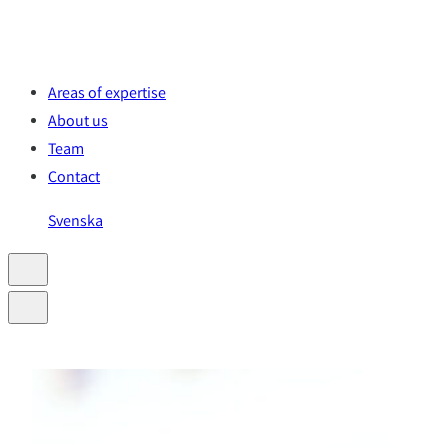
Skip
to
content
Areas of expertise
About us
Team
Contact
Svenska