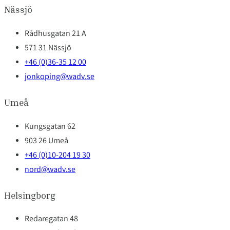
Nässjö
Rådhusgatan 21 A
571 31 Nässjö
+46 (0)36-35 12 00
jonkoping@wadv.se
Umeå
Kungsgatan 62
903 26 Umeå
+46 (0)10-204 19 30
nord@wadv.se
Helsingborg
Redaregatan 48